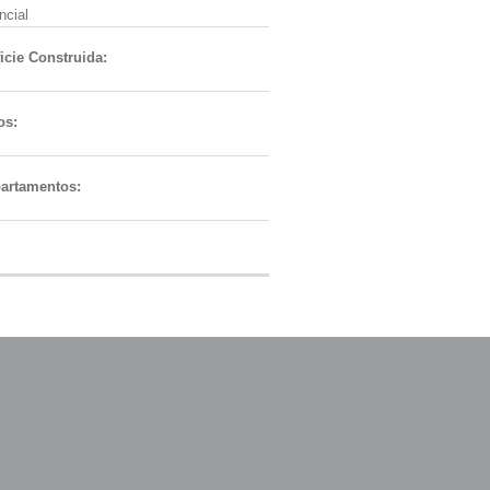
ncial
icie Construida:
os:
artamentos: