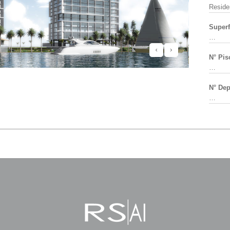
Reside
Superf
…
N° Pis
…
N° Dep
…