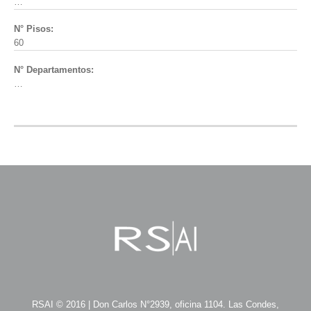
…
N° Pisos:
60
N° Departamentos:
…
RSAI © 2016 | Don Carlos N°2939, oficina 1104. Las Condes,